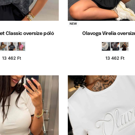
NEW
et Classic oversize póló
Olavoga Virelia oversiz
13 462
Ft
13 462
Ft
iók választása
Opciók választás