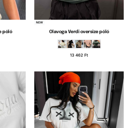
NEW
e póló
Olavoga Verdi oversize póló
13 462
Ft
a
Opciók választása