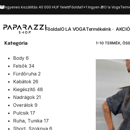
Ingyenes kiszállítás 40 000 HUF felett
Főoldal
1+1 Ingyen 🎁
O la Voga
Term
Főoldal
O LA VOGA
Termékeink
AKCIÓ
1–10 TERMÉK, ÖSS
Kategória
Body
6
Felsők
34
Fürdőruha
2
Kabátok
26
Kiegészítő
48
Nadrágok
21
Overálok
9
Pulcsik
17
Ruha, Tunika
17
Short, Szoknya
6