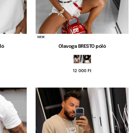
NEW
ló
Olavoga BRESTO póló
12 000
Ft
a
Opciók választása