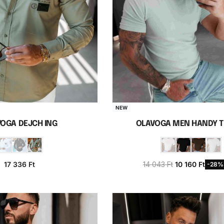
NEW
OGA DEJCH ING
OLAVOGA MEN HANDY T
17 336
Ft
14 043
Ft
10 160
Ft
-28%
iók választása
Opciók választás