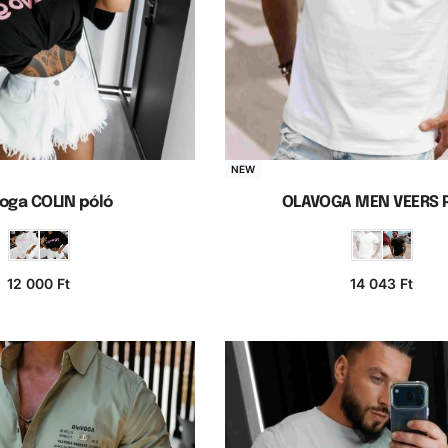
NEW
oga COLIN póló
OLAVOGA MEN VEERS 
12 000
Ft
14 043
Ft
iók választása
Opciók választás