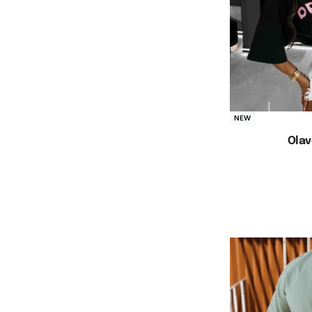
NEW
Olav
Opc