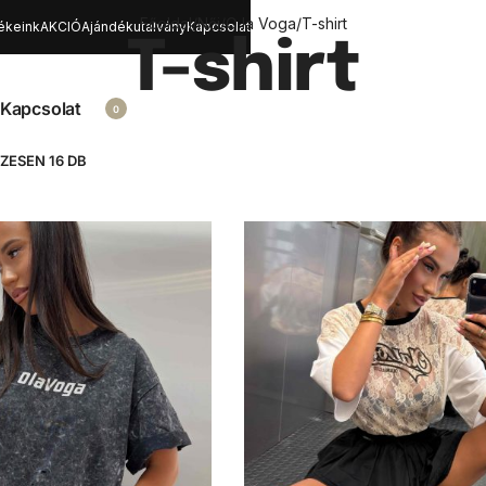
Főoldal
/
Női
/
O la Voga
/
T-shirt
ékeink
AKCIÓ
Ajándékutalvány
Kapcsolat
T-shirt
Kapcsolat
0
ZESEN 16 DB