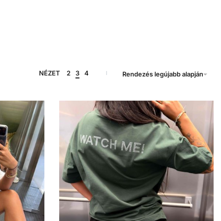
NÉZET
2
3
4
Rendezés legújabb alapján