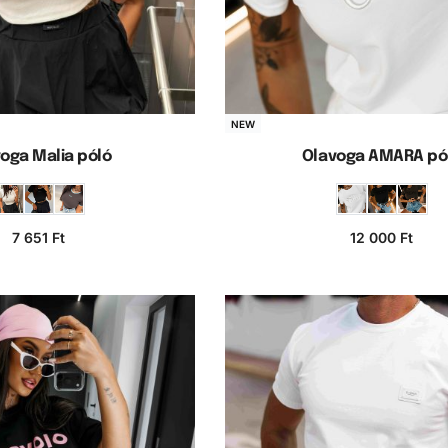
NEW
oga Malia póló
Olavoga AMARA pó
7 651
Ft
12 000
Ft
iók választása
Opciók választás