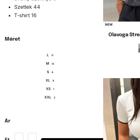
Szettek
44
T-shirt
16
NEW
Olavoga Stre
Méret
L
11
M
13
Opc
S
4
XL
9
XS
1
XXL
2
Ár
Ft