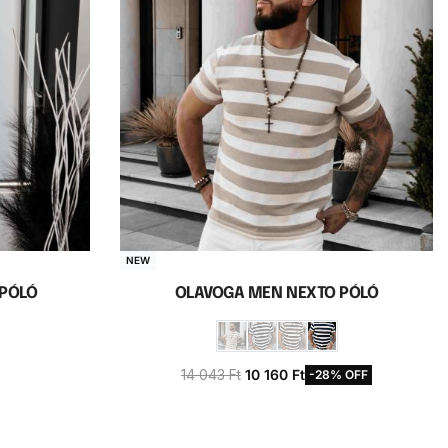
NEW
 PÓLÓ
OLAVOGA MEN NEXTO PÓLÓ
14 043
Ft
10 160
Ft
-28% OFF
a
Opciók választása