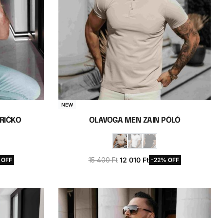
NEW
RIČKO
OLAVOGA MEN ZAIN PÓLÓ
15 400
Ft
12 010
Ft
 OFF
-22% OFF
a
Opciók választása