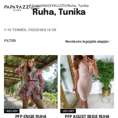
Főoldal
/
Női
/
EXKLUZÍV
/
Ruha, Tunika
0
Ruha, Tunika
1–10 TERMÉK, ÖSSZESEN 14 DB
FILTER
Rendezés legújabb alapján
-43% OFF
-25% OFF
PFP ENGIE RUHA
PFP AGUST BEIGE RUHA