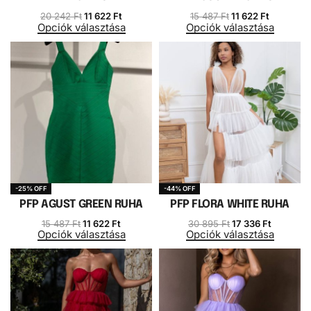
20 242
Ft
11 622
Ft
15 487
Ft
11 622
Ft
Opciók választása
Opciók választása
-25% OFF
-44% OFF
PFP AGUST GREEN RUHA
PFP FLORA WHITE RUHA
15 487
Ft
11 622
Ft
30 895
Ft
17 336
Ft
Opciók választása
Opciók választása