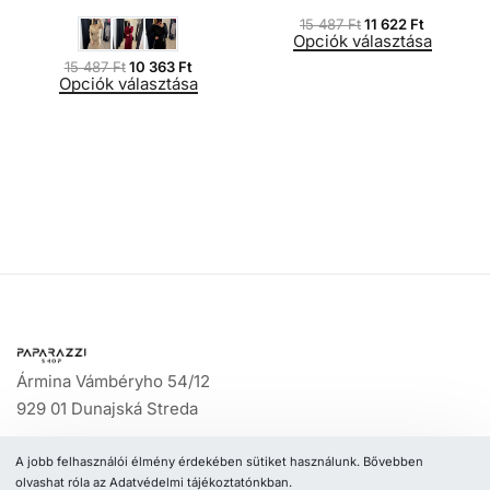
15 487
Ft
11 622
Ft
Opciók választása
15 487
Ft
10 363
Ft
Opciók választása
Ármina Vámbéryho 54/12
929 01 Dunajská Streda
info@paparazzishop.hu
A jobb felhasználói élmény érdekében sütiket használunk. Bővebben
+36 20 452 0417
olvashat róla az Adatvédelmi tájékoztatónkban.