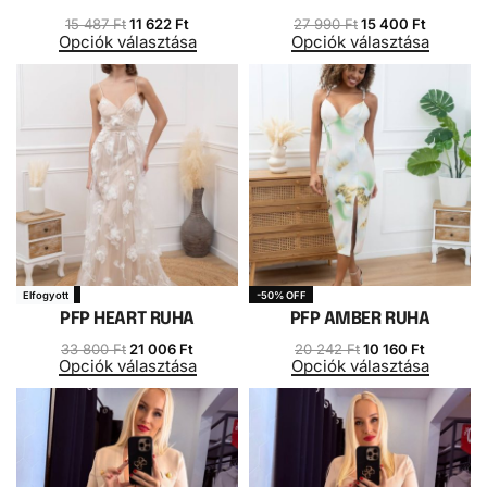
15 487
Ft
11 622
Ft
27 990
Ft
15 400
Ft
Opciók választása
Opciók választása
-38% OFF
-50% OFF
Elfogyott
PFP HEART RUHA
PFP AMBER RUHA
33 800
Ft
21 006
Ft
20 242
Ft
10 160
Ft
Opciók választása
Opciók választása