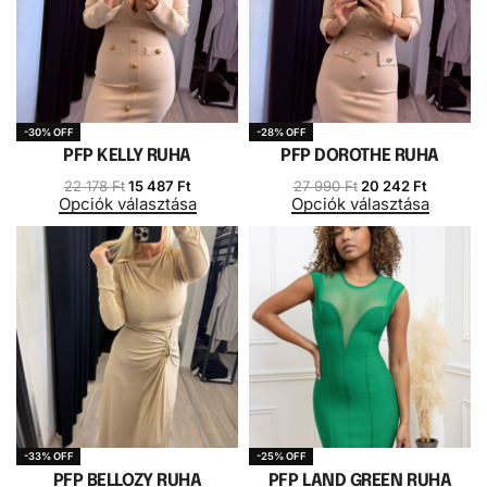
-30% OFF
-28% OFF
PFP KELLY RUHA
PFP DOROTHE RUHA
22 178
Ft
15 487
Ft
27 990
Ft
20 242
Ft
Opciók választása
Opciók választása
-33% OFF
-25% OFF
PFP BELLOZY RUHA
PFP LAND GREEN RUHA