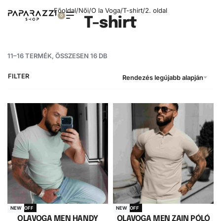
Főoldal
/
Női
/
O la Voga
/
T-shirt
/
2. oldal
0
T-shirt
11–16 TERMÉK, ÖSSZESEN 16 DB
FILTER
Rendezés legújabb alapján
-28% OFF
-22% OFF
NEW
NEW
OLAVOGA MEN HANDY
OLAVOGA MEN ZAIN PÓLÓ