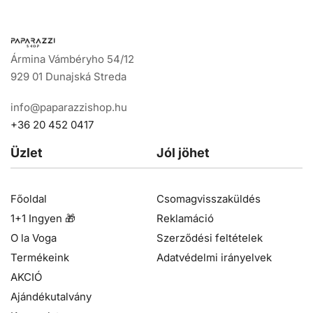
Ármina Vámbéryho 54/12
929 01 Dunajská Streda
info@paparazzishop.hu
+36 20 452 0417
Üzlet
Jól jöhet
Főoldal
Csomagvisszaküldés
1+1 Ingyen 🎁
Reklamáció
O la Voga
Szerződési feltételek
Termékeink
Adatvédelmi irányelvek
AKCIÓ
Ajándékutalvány