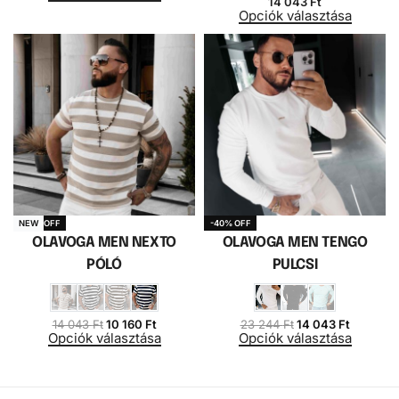
14 043
Ft
Opciók választása
-28% OFF
-40% OFF
NEW
OLAVOGA MEN NEXTO
OLAVOGA MEN TENGO
PÓLÓ
PULCSI
14 043
Ft
10 160
Ft
23 244
Ft
14 043
Ft
Opciók választása
Opciók választása