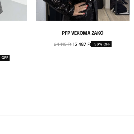
PFP VEKOMA ZAKÓ
24 115
Ft
15 487
Ft
-36% OFF
Opciók választása
 OFF
a