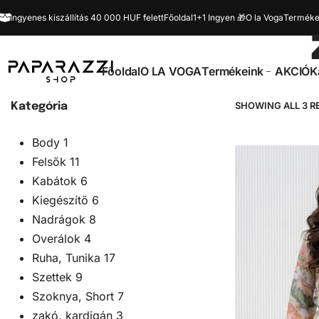
Ingyenes kiszállítás 40 000 HUF felett
Főoldal
1+1 Ingyen 🎁
O la Voga
Terméke
Főoldal
O LA VOGA
Termékeink
AKCIÓ
K
SHOWING ALL 3 R
Kategória
Body
1
Felsők
11
Kabátok
6
Kiegészítő
6
Nadrágok
8
Overálok
4
Ruha, Tunika
17
Szettek
9
Szoknya, Short
7
zakó, kardigán
3