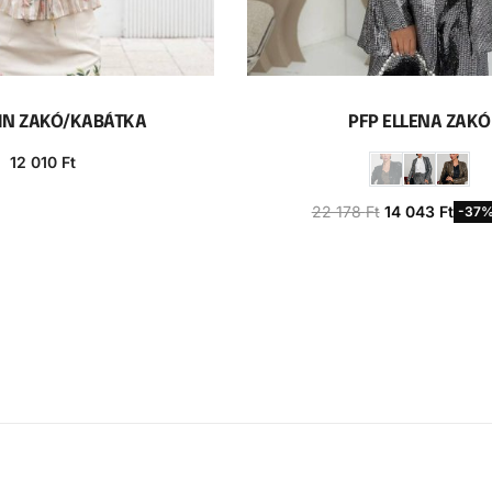
IN ZAKÓ/KABÁTKA
PFP ELLENA ZAKÓ
12 010
Ft
sárba teszem
22 178
Ft
14 043
Ft
-37%
Opciók választás