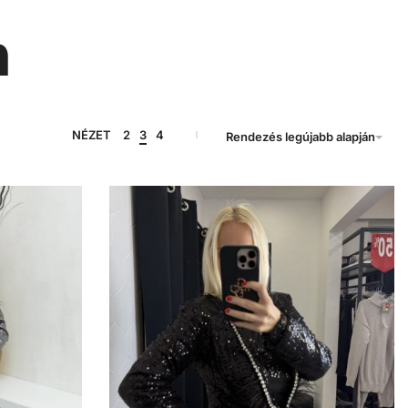
n
NÉZET
2
3
4
Rendezés legújabb alapján