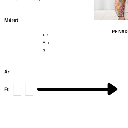
Méret
PF NAD
L
1
M
1
Ko
S
1
Ár
Ft