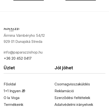
Ármina Vámbéryho 54/12
929 01 Dunajská Streda
info@paparazzishop.hu
+36 20 452 0417
Üzlet
Jól jöhet
Főoldal
Csomagvisszaküldés
1+1 Ingyen 🎁
Reklamáció
O la Voga
Szerződési feltételek
Termékeink
Adatvédelmi irányelvek