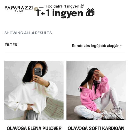
Főoldal
/
1+1 ingyen 🎁
0
1+1 ingyen 🎁
SHOWING ALL 4 RESULTS
FILTER
Rendezés legújabb alapján
OLAVOGA ELENA PULÓVER
OLAVOGA SOFTI KARDIGÁN