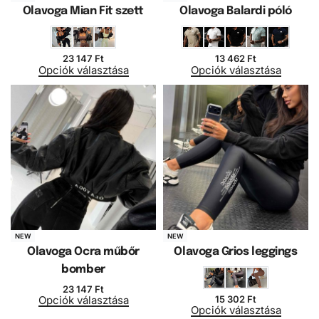
Olavoga Mian Fit szett
Olavoga Balardi póló
23 147
Ft
13 462
Ft
Opciók választása
Opciók választása
NEW
NEW
Olavoga Ocra műbőr
Olavoga Grios leggings
bomber
23 147
Ft
15 302
Ft
Opciók választása
Opciók választása