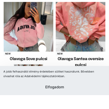
NEW
NEW
Olavoga Sove pulcsi
Olavoga Santea oversize
pulcsi
A jobb felhasználói élmény érdekében sütiket használunk. Bővebben
15 302
Ft
olvashat róla az Adatvédelmi tájékoztatónkban.
Opciók választása
23 147
Ft
Opciók választása
Elfogadom