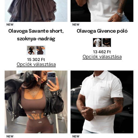
NEW
NEW
Olavoga Savante short,
Olavoga Givence póló
szoknya-nadrág
13 462
Ft
Opciók választása
15 302
Ft
Opciók választása
NEW
NEW