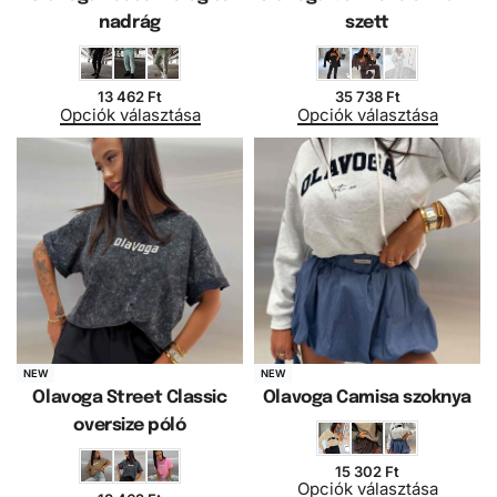
nadrág
szett
13 462
Ft
35 738
Ft
Opciók választása
Opciók választása
NEW
NEW
Olavoga Street Classic
Olavoga Camisa szoknya
oversize póló
15 302
Ft
Opciók választása