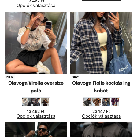
13 462
Ft
Opciók választása
NEW
NEW
Olavoga Virelia oversize
Olavoga Fiolie kockás ing
póló
kabát
13 462
Ft
23 147
Ft
Opciók választása
Opciók választása