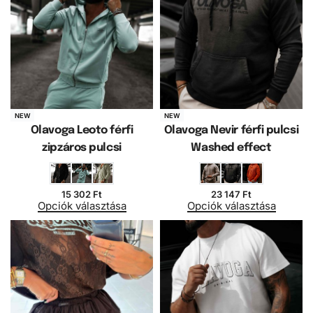
NEW
NEW
Olavoga Leoto férfi
Olavoga Nevir férfi pulcsi
zipzáros pulcsi
Washed effect
15 302
Ft
23 147
Ft
Opciók választása
Opciók választása