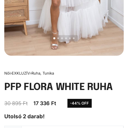
Női
›
EXKLUZÍV
›
Ruha, Tunika
PFP FLORA WHITE RUHA
30 895
Ft
17 336
Ft
-44% OFF
Utolsó 2 darab!