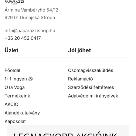
Ármina Vámbéryho 54/12
929 01 Dunajská Streda
info@paparazzishop.hu
+36 20 452 0417
Üzlet
Jól jöhet
Főoldal
Csomagvisszaküldés
1+1 Ingyen 🎁
Reklamáció
O la Voga
Szerződési feltételek
Termékeink
Adatvédelmi irányelvek
AKCIÓ
Ajándékutalvány
Kapcsolat