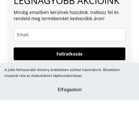
LEGNAGYOBB AKCIÓINK
Mindig emailben kerülnek hozzátok. Iratkozz fel és
rendeld meg termékeinket kedvezőbb áron!
Feliratkozás
© 2026, paparazzishop.hu
A jobb felhasználói élmény érdekében sütiket használunk. Bővebben
olvashat róla az Adatvédelmi tájékoztatónkban.
appnow.dev
Elfogadom
Válasszon variációt
Kezdőár
14 094
Ft