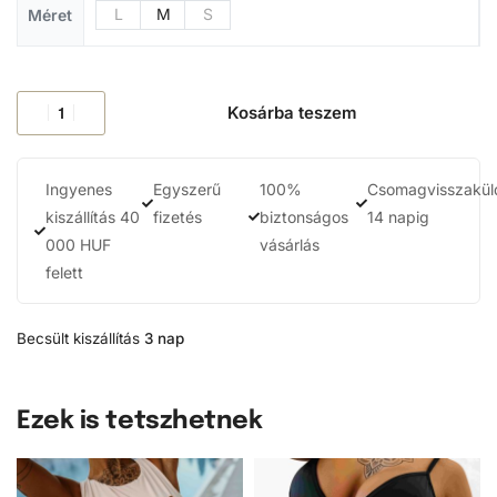
L
M
S
Méret
Kosárba teszem
Ingyenes
Egyszerű
100%
Csomagvisszakül
kiszállítás 40
fizetés
biztonságos
14 napig
000 HUF
vásárlás
felett
Becsült kiszállítás
3 nap
Ezek is tetszhetnek