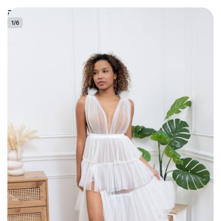
0
1
/
6