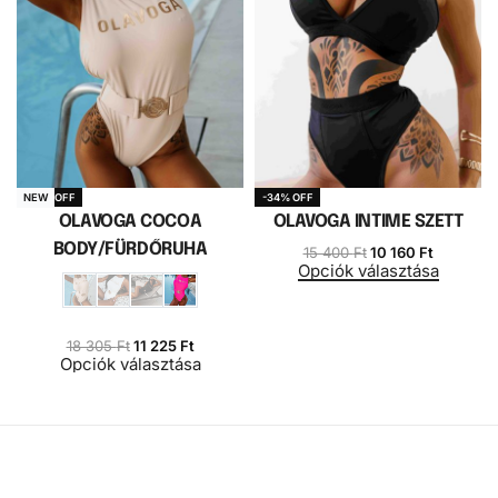
-39% OFF
-34% OFF
NEW
OLAVOGA COCOA
OLAVOGA INTIME SZETT
BODY/FÜRDŐRUHA
15 400
Ft
10 160
Ft
Opciók választása
18 305
Ft
11 225
Ft
Opciók választása